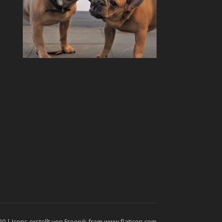
| Icons erstellt von
Freepik
from
www.flaticon.com