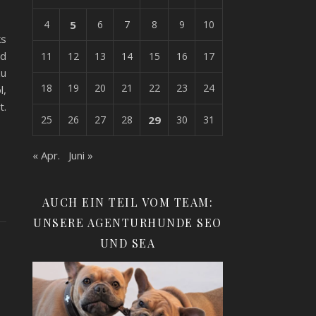
4
5
6
7
8
9
10
ks
nd
11
12
13
14
15
16
17
zu
18
19
20
21
22
23
24
l,
t.
25
26
27
28
29
30
31
« Apr.
Juni »
AUCH EIN TEIL VOM TEAM:
UNSERE AGENTURHUNDE SEO
UND SEA