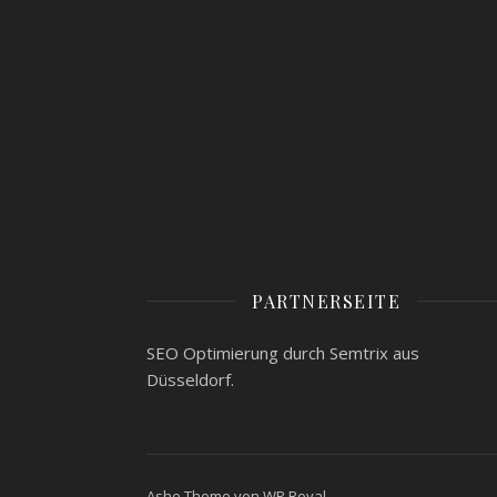
PARTNERSEITE
SEO Optimierung
durch Semtrix aus
Düsseldorf.
Ashe Theme von
WP Royal
.